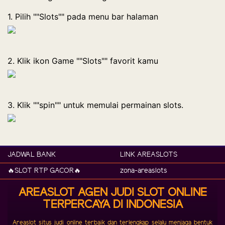
1. Pilih ""Slots"" pada menu bar halaman
2. Klik ikon Game ""Slots"" favorit kamu
3. Klik ""spin"" untuk memulai permainan slots.
JADWAL BANK
LINK AREASLOTS
🔥SLOT RTP GACOR🔥
zona-areaslots
AREASLOT AGEN JUDI SLOT ONLINE
TERPERCAYA DI INDONESIA
Areaslot situs judi online terbaik dan terlengkap selalu menjaga bentuk