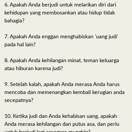
6. Apakah Anda berjudi untuk melarikan diri dari
kehidupan yang membosankan atau hidup tidak
bahagia?
7. Apakah Anda enggan menghabiskan 'uang judi'
pada hal lain?
8. Apakah Anda kehilangan minat, teman keluarga
atau hiburan karena judi?
9. Setelah kalah, apakah Anda merasa Anda harus
mencoba dan memenangkan kembali kerugian anda
secepatnya?
10. Ketika judi dan Anda kehabisan uang, apakah
Anda merasa kehilangan dan putus asa, dan perlu