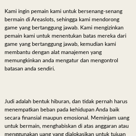
Kami ingin pemain kami untuk bersenang-senang
bermain di Areaslots, sehingga kami mendorong
game yang bertanggung jawab. Kami mengizinkan
pemain kami untuk menentukan batas mereka dari
game yang bertanggung jawab, kemudian kami
membantu dengan alat manajemen yang
memungkinkan anda mengatur dan mengontrol
batasan anda sendiri.
Judi adalah bentuk hiburan, dan tidak pernah harus
menempatkan beban pada kehidupan Anda baik
secara finansial maupun emosional. Meminjam uang
untuk bermain, menghabiskan di atas anggaran atau
menggunakan uang yang dialokasikan untuk tujuan