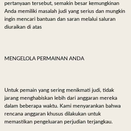
pertanyaan tersebut, semakin besar kemungkinan
Anda memiliki masalah judi yang serius dan mungkin
ingin mencari bantuan dan saran melalui saluran
diuraikan di atas
MENGELOLA PERMAINAN ANDA
Untuk pemain yang sering menikmati judi, tidak
jarang menghabiskan lebih dari anggaran mereka
dalam beberapa waktu. Kami menyarankan bahwa
rencana anggaran khusus dilakukan untuk
memastikan pengeluaran perjudian terjangkau.