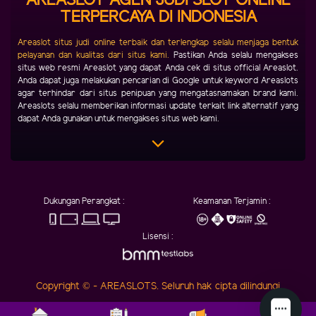
AREASLOT AGEN JUDI SLOT ONLINE
TERPERCAYA DI INDONESIA
Areaslot situs judi online terbaik dan terlengkap selalu menjaga bentuk
pelayanan dan kualitas dari situs kami.
Pastikan Anda selalu mengakses
situs web resmi Areaslot yang dapat Anda cek di situs official Areaslot.
Anda dapat juga melakukan pencarian di Google untuk keyword Areaslots
agar terhindar dari situs penipuan yang mengatasnamakan brand kami.
Areaslots selalu memberikan informasi update terkait link alternatif yang
dapat Anda gunakan untuk mengakses situs web kami.
Dukungan Perangkat :
Keamanan Terjamin :
Lisensi :
Copyright © - AREASLOTS. Seluruh hak cipta dilindungi