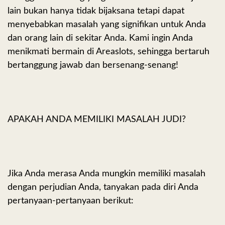
lain bukan hanya tidak bijaksana tetapi dapat
menyebabkan masalah yang signifikan untuk Anda
dan orang lain di sekitar Anda. Kami ingin Anda
menikmati bermain di Areaslots, sehingga bertaruh
bertanggung jawab dan bersenang-senang!
APAKAH ANDA MEMILIKI MASALAH JUDI?
Jika Anda merasa Anda mungkin memiliki masalah
dengan perjudian Anda, tanyakan pada diri Anda
pertanyaan-pertanyaan berikut: