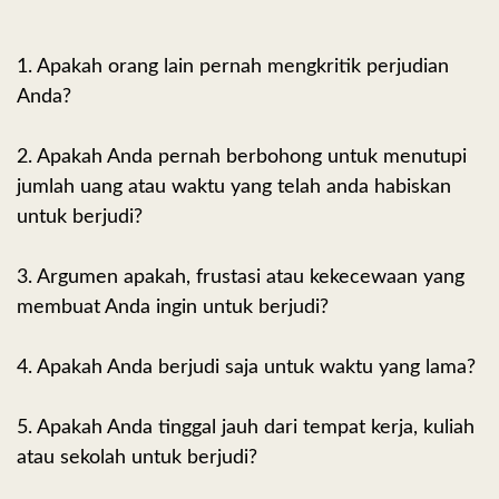
1. Apakah orang lain pernah mengkritik perjudian
Anda?
2. Apakah Anda pernah berbohong untuk menutupi
jumlah uang atau waktu yang telah anda habiskan
untuk berjudi?
3. Argumen apakah, frustasi atau kekecewaan yang
membuat Anda ingin untuk berjudi?
4. Apakah Anda berjudi saja untuk waktu yang lama?
5. Apakah Anda tinggal jauh dari tempat kerja, kuliah
atau sekolah untuk berjudi?