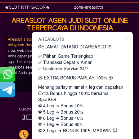
🔥SLOT RTP GACOR🔥
zona-areaslots
AREASLOT AGEN JUDI SLOT ONLINE
TERPERCAYA DI INDONESIA
AREASLOTS
Areaslot situs judi online terbaik dan terlengkap selalu menjaga bentuk
pelayanan dan kualitas dari situs kami.
Pastikan Anda selalu mengakses
SELAMAT DATANG DI AREASLOTS
situs web resmi Areaslot yang dapat Anda cek di situs official Areaslot.
✅ Pilihan Game Terlengkap
Anda dapat juga melakukan pencarian di Google untuk keyword Areaslots
✅ Transaksi Cepat & Aman
agar terhindar dari situs penipuan yang mengatasnamakan brand kami.
✅ Customer Service 24/7
Areaslots selalu memberikan informasi update terkait link alternatif yang
dapat Anda gunakan untuk mengakses situs web kami.
🎁 EXTRA BONUS PARLAY 100% 🎁
Menang parlay minimal 4 leg dan dapatkan
Extra Bonus hingga 100% bersama
SportGG
⚽️ 4 Leg ➜ Bonus 10%
Dukungan Perangkat :
Keamanan Terjamin :
⚽️ 5 Leg ➜ Bonus 20%
⚽️ 6 Leg ➜ Bonus 40%
⚽️ 7 Leg ➜ Bonus 60%
Lisensi :
⚽️ 8 Leg+ ➜ BONUS 100% MAXWIN 💥